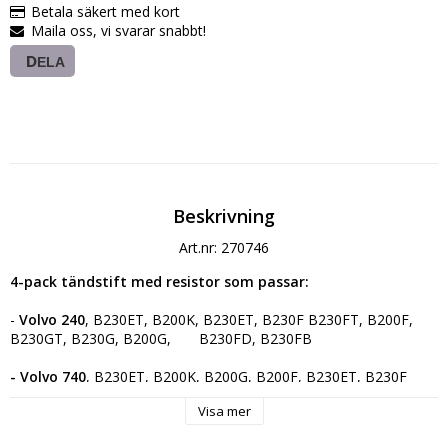
Betala säkert med kort
Maila oss, vi svarar snabbt!
DELA
Beskrivning
Art.nr: 270746
4-pack tändstift med resistor som passar: 
- 
Volvo 240
, B230ET, B200K, B230ET, B230F B230FT, B200F, 
B230GT, B230G, B200G,       B230FD, B230FB   
-
Volvo 740
, B230ET, B200K, B200G, B200F, B230ET, B230F 
B230FT, B230GT, B230G, B230FD, B230FB   
Visa mer
-
 Volvo 940
, B200K, B200F, B200G, B230FK, B230ET, B230F 